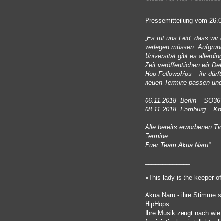
Pressemitteilung vom 26.
„Es tut uns Leid, dass wir
verlegen müssen. Aufgrund
Universität gibt es allerd
Zeit veröffentlichen wir 
Hop Fellowships – ihr dürf
neuen Termine passen und
06.11.2018 Berlin – SO36
08.11.2018 Hamburg – Kn
Alle bereits erworbenen Tic
Termine.
Euer Team Akua Naru“
_____________
»This lady is the keeper of
Akua Naru - ihre Stimme st
HipHops.
Ihre Musik zeugt nach wie 