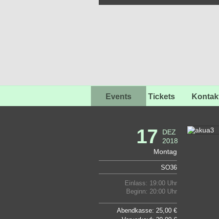
Events
Tickets
Kontak
17
DEZ
2018
Montag
SO36
Einlass: 19:00 Uhr
Beginn: 20:00 Uhr
Abendkasse: 25,00 €