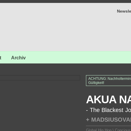
Newsle
t
Archiv
ACHTUNG: Nachholtermin v
Gültigkeit!
AKUA N
- The Blackest J
+ MADSIUSOV
Global Hip Hop \ Concious