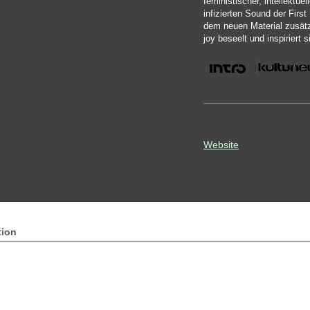
feministischer, intellektue
infizierten Sound der Firs
dem neuen Material zusätzl
joy beseelt und inspiriert s
Website
tion