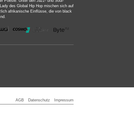
ller Poesie. Unter den Jazz- und Soul-
t Lady des Global Hip Hop mischen sich auf
ich afrikanische Einflüsse, die von black
ind.
AGB
Datenschutz
Impressum