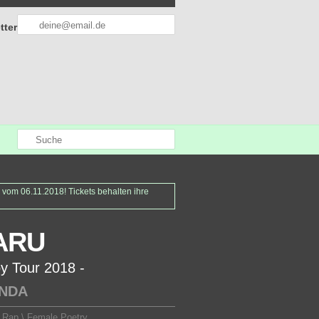
tter
om 06.11.2018! Tickets behalten ihre
ARU
oy Tour 2018 -
ANDA
 Rap \ Female Poetry