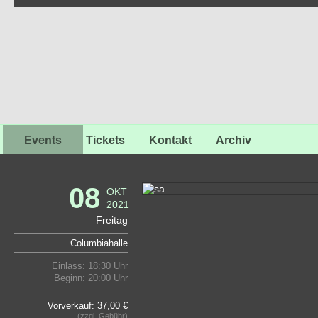
Events
Tickets
Kontakt
Archiv
08
OKT
2021
Freitag
Columbiahalle
Einlass: 18:30 Uhr
Beginn: 20:00 Uhr
Vorverkauf: 37,00 €
(zzgl. Gebühr)