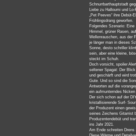
Schnurrbarthauptstadt ge
Liebe zu Halloumi und Lo-
„Pet Peeves“ ihre Debüt-E
Frühlingsdrang geworfen.
Folgendes Szenario: Eine 
Himmel, grüner Rasen, au
Wellenrauschen, aus der F
je länger man in dieses Sze
Sonne, desto schriller kli
sein, aber eine kleine, bö
steckt im Schuh.
Doch vorsicht, spoiler Ale
seltener Spagat: Der Blick
und geschärft und wird tro
Gute. Und so sind die Son
Antworten auf die vorange
ein aufmunterndes Nicken 
Der sich schon auf der DI
kristallisierende Surf- So
der Produzent einen gewiss
seines Zeichens Gitarrist be
Produzentendebüt und tran
ins Jahr 2021.
Am Ende schreiten Drens h
Diese Wärme und Detailverl