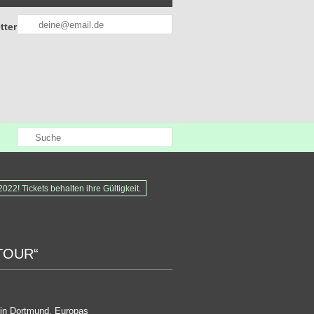
tter
22! Tickets behalten ihre Gültigkeit.
TOUR“
r in Dortmund, Europas