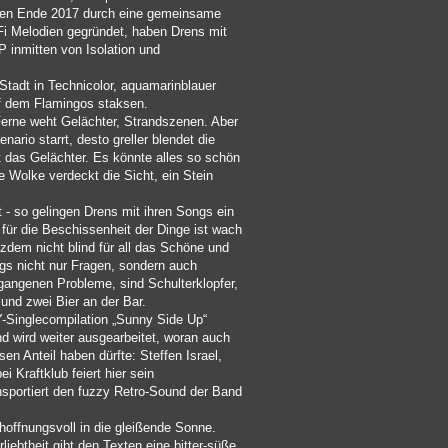
gen Ende 2017 durch eine gemeinsame
Fi Melodien gegründet, haben Drens mit
P inmitten von Isolation und
Stadt in Technicolor, aquamarinblauer
f dem Flamingos staksen.
erne weht Gelächter, Strandszenen. Aber
nario starrt, desto greller blendet die
rrt das Gelächter. Es könnte alles so schön
se Wolke verdeckt die Sicht, ein Stein
rt - so gelingen Drens mit ihren Songs ein
 für die Beschissenheit der Dinge ist wach
tzdem nicht blind für all das Schöne und
gs nicht nur Fragen, sondern auch
gangenen Probleme, sind Schulterklopfer,
und zwei Bier an der Bar.
Y-Singlecompilation „Sunny Side Up“
und wird weiter ausgearbeitet, woran auch
en Anteil haben dürfte: Steffen Israel,
i Kraftklub feiert hier sein
sportiert den fuzzy Retro-Sound der Band
offnungsvoll in die gleißende Sonne.
iebtheit gibt den Texten eine bitter-süße