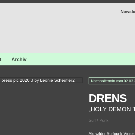
Newsle
t
Archiv
Nachholtermin vom 02.03.20
DRENS
„HOLY DEMON 
Surf \ Punk
Als wilder Surfpunk-Viere