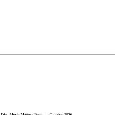
t: Die „Music Matterz Tour“ im Oktober 2026.