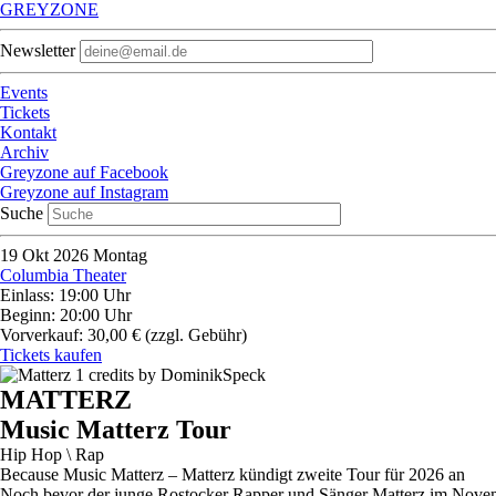
GREYZONE
Newsletter
Events
Tickets
Kontakt
Archiv
Greyzone auf Facebook
Greyzone auf Instagram
Suche
19
Okt 2026
Montag
Columbia Theater
Einlass: 19:00 Uhr
Beginn: 20:00 Uhr
Vorverkauf: 30,00 €
(zzgl. Gebühr)
Tickets kaufen
MATTERZ
Music Matterz Tour
Hip Hop \ Rap
Because Music Matterz – Matterz kündigt zweite Tour für 2026 an
Noch bevor der junge Rostocker Rapper und Sänger Matterz im November