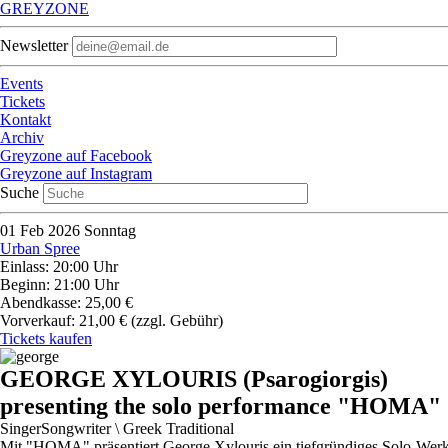
GREYZONE
Newsletter
Events
Tickets
Kontakt
Archiv
Greyzone auf Facebook
Greyzone auf Instagram
Suche
01
Feb 2026
Sonntag
Urban Spree
Einlass: 20:00 Uhr
Beginn: 21:00 Uhr
Abendkasse: 25,00 €
Vorverkauf: 21,00 €
(zzgl. Gebühr)
Tickets kaufen
GEORGE XYLOURIS (Psarogiorgis)
presenting the solo performance "HOMA"
SingerSongwriter \ Greek Traditional
Mit "HOMA" präsentiert George Xylouris ein tiefgründiges Solo-Werk, 