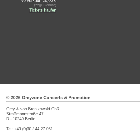
Vorverkauf: 20,00 €
(zzgl. Gebühr)
Tickets kaufen
© 2026 Greyzone Concerts & Promotion
Grey & von Bronikowski GbR
Straßmannstraße 47
D - 10249 Berlin
Tel: +49 (0)30 / 44 27 061