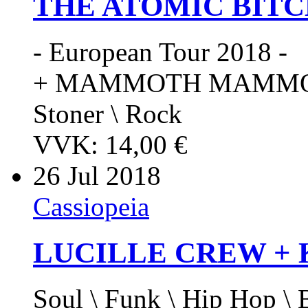
THE ATOMIC BIT
- European Tour 2018 -
+ MAMMOTH MAMM
Stoner \ Rock
VVK: 14,00 €
26
Jul 2018
Cassiopeia
LUCILLE CREW +
Soul \ Funk \ Hip Hop \ 