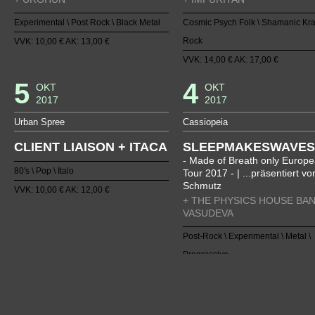
Experimental \ Post Rock \ Black Metal
Cosmic Psych Folk \ Shamanic Kra
Rock
VVK: 10,00 € AK: 13,00 €
VVK: 14,00 € AK: 17,00 €
5
4
OKT
OKT
2017
2017
Urban Spree
Cassiopeia
CLIENT LIAISON + ITACA
SLEEPMAKESWAVES
- Made of Breath only Europ
80's \ Pop \ Italo
Tour 2017 - | ...präsentiert vo
Schmutz
VVK: 10,00 € AK: 12,00 €
+ THE PHYSICS HOUSE BAN
VASUDEVA
Post-Rock \ Experimental \ Metal \
Progressive
VVK: 15,00 € AK: 18,00 €
1
2
3
4
5
6
7
8
9
10
11
12
13
14
15
1
38
39
40
41
42
43
44
45
46
47
48
49
50
51
52
5
75
76
77
78
79
80
81
82
83
84
85
86
87
88
89
9