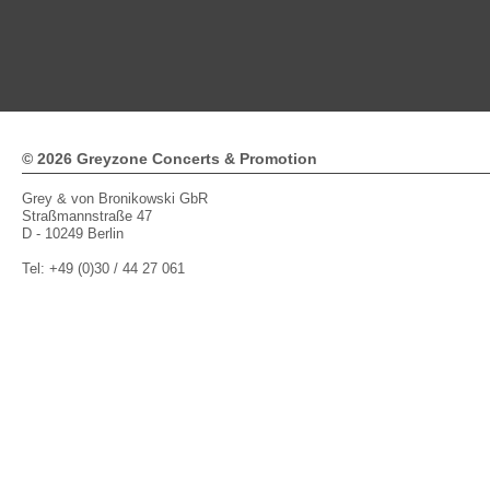
112
113
114
115
116
117
118
119
120
121
122
1
© 2026 Greyzone Concerts & Promotion
Grey & von Bronikowski GbR
Straßmannstraße 47
D - 10249 Berlin
Tel: +49 (0)30 / 44 27 061