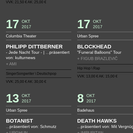
VVK: 21,50 € AK: 25,00 €
17
17
OKT
OKT
2017
2017
Columbia Theater
Urban Spree
PHILIPP DITTBERNER
BLOCKHEAD
- Jede Nacht Tour - | ...präsentiert
"Funeral Balloons" Tour
von: kulturnews
+ FIGUB BRAZLEVIČ
+ AMI
Hip Hop \ Rap
SingerSongwriter \ Deutschpop
VVK: 13,00 € AK: 15,00 €
VVK: 25,00 € AK: 30,00 €
13
8
OKT
OKT
2017
2017
Urban Spree
Badehaus
BOTANIST
DEATH HAWKS
...präsentiert von: Schmutz
...präsentiert von: Mit Vergn
+ URGHUN
+ IMPURITAN