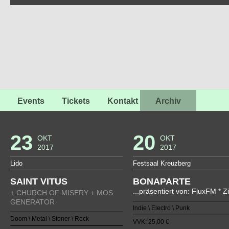
Events
Tickets
Kontakt
Archiv
23
20
OKT
OKT
2017
2017
Lido
Festsaal Kreuzberg
SAINT VITUS
BONAPARTE
...präsentiert von: FluxFM * Zi
+ CHURCH OF MISERY + MOS
GENERATOR
Indie \ Electro \ Punk
Doom \ Metal \ Stoner \ Rock
VVK: 25,00 €