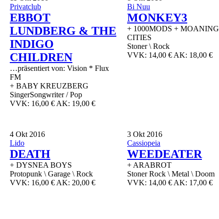
Privatclub
Bi Nuu
EBBOT
MONKEY3
LUNDBERG & THE
+ 1000MODS + MOANING
CITIES
INDIGO
Stoner \ Rock
CHILDREN
VVK: 14,00 € AK: 18,00 €
…präsentiert von: Vision * Flux
FM
+ BABY KREUZBERG
SingerSongwriter / Pop
VVK: 16,00 € AK: 19,00 €
4
Okt 2016
3
Okt 2016
Lido
Cassiopeia
DEATH
WEEDEATER
+ DYSNEA BOYS
+ ARABROT
Protopunk \ Garage \ Rock
Stoner Rock \ Metal \ Doom
VVK: 16,00 € AK: 20,00 €
VVK: 14,00 € AK: 17,00 €