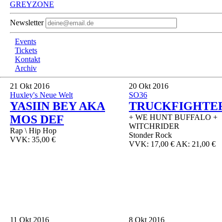
GREYZONE
Newsletter
Events
Tickets
Kontakt
Archiv
21
Okt 2016
20
Okt 2016
Huxley's Neue Welt
SO36
YASIIN BEY AKA
TRUCKFIGHTE
MOS DEF
+ WE HUNT BUFFALO +
WITCHRIDER
Rap \ Hip Hop
Stonder Rock
VVK: 35,00 €
VVK: 17,00 € AK: 21,00 €
11
Okt 2016
8
Okt 2016